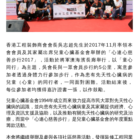
香港工程裝飾商會會長吳志超先生於2017年11月率領本
會會員及其家屬出席兒童心臟基金會舉辦的「心連心慈
善步行2017」，活動於將軍澳海濱長廊舉行，以「童心
同行」為主題，吳會長與一眾會員步行約5公里，寓意參
加者透過身體力行參加步行，作為患有先天性心臟病的
兒童（心童）的同行者，一同面對困難。活動結束後，
每位參加者均獲得嘉許證書一張，以作鼓勵。
兒童心臟基金會1994年成立而來致力提高市民大眾對先天性心
臟病的認識，並向患有先天性心臟病童及其家屬提供經濟、心
理及資訊支援及協助，以及推動有關先天性心臟病的研究及治
療，而當中「心連心慈善步行」是兒童心臟基金會的年度重點
籌款活動。
本會將繼續舉辦及參與各項社區慈善活動，發揮裝修工程同業