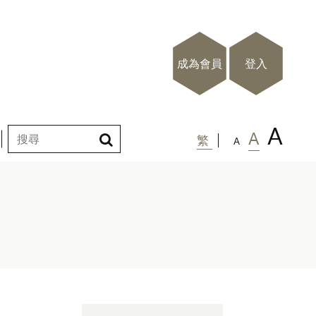
成為會員
登入
A
A
繁
A