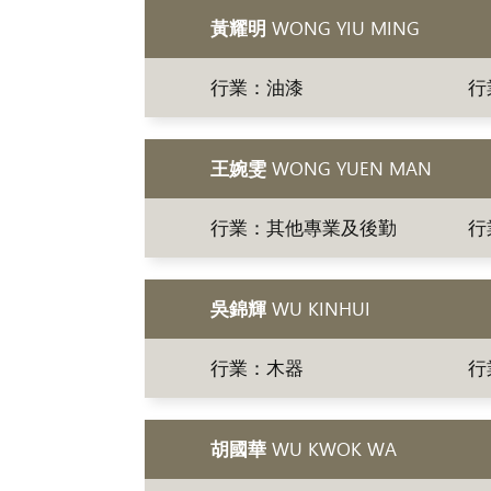
黃耀明
WONG YIU MING
行業：油漆
行
王婉雯
WONG YUEN MAN
行業：其他專業及後勤
行
吳錦輝
WU KINHUI
行業：木器
行
胡國華
WU KWOK WA