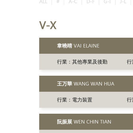
ALL
#
A-C
D-F
G-I
J-L
V-X
韋曉晴
VAI ELAINE
行業：其他專業及後勤
行
王万華
WANG WAN HUA
行業：電力裝置
行
阮振展
WEN CHIN TIAN