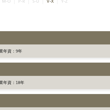
M-O
P-R
S-U
V-X
Y-Z
業年資：9年
業年資：18年