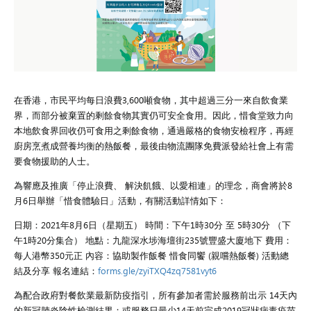
在香港，市民平均每日浪費3,600噸食物，其中超過三分一來自飲食業
界，而部分被棄置的剩餘食物其實仍可安全食用。因此，惜食堂致力向
本地飲食界回收仍可食用之剩餘食物，通過嚴格的食物安檢程序，再經
廚房烹煮成營養均衡的熱飯餐，最後由物流團隊免費派發給社會上有需
要食物援助的人士。
為響應及推廣「停止浪費、 解決飢餓、以愛相連」的理念，商會將於8
月6日舉辦「惜食體驗日」活動，有關活動詳情如下：
日期：2021年8月6日（星期五） 時間：下午1時30分 至 5時30分 （下
午1時20分集合） 地點：九龍深水埗海壇街235號豐盛大廈地下 費用：
每人港幣350元正 內容：協助製作飯餐 惜食同饗 (親嚐熱飯餐) 活動總
結及分享 報名連結：
forms.gle/zyiTXQ4zq7581vyt6
為配合政府對餐飲業最新防疫指引，所有參加者需於服務前出示 14天內
的新冠肺炎陰性檢測結果；或服務日最少14天前完成2019冠狀病毒疫苗