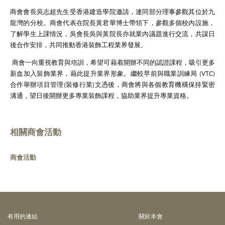
商會會長吳志超先生受香港建造學院邀請，連同部分理事參觀其位於九
龍灣的分校。商會代表在院長黃君華博士帶領下，參觀多個校內設施，
了解學生上課情況，吳會長吳與黃院長亦就業內議題進行交流，共謀日
後合作安排，共同推動香港裝飾工程業界發展。
商會一向重視教育與培訓，希望可藉着開辦不同的認證課程，吸引更多
新血加入裝飾業界，藉此提升業界形象。繼較早前與職業訓練局
(VTC)
合作舉辦項目管理
(
裝修行業
)
文憑後，商會將與各個教育機構保持緊密
溝通，望日後開辦更多專業裝飾課程，協助業界提升專業資格。
相關商會活動
商會活動
有⽤的連結
關於本會