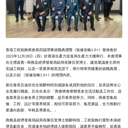
香港工程裝飾商會第四屆理事就職典禮暨《裝修攻略1.0+》發佈會於
2023年12月28日（四）於香港生產力促進局生產力大樓舉行。本會理事
在主禮嘉賓--商務及經濟發展局副局長陳百里博士、建造業議會主席何
安誠工程師，以及一眾業界精英見證下，舉行簡單而隆重的就職典禮，
以及介紹 《裝修攻略1.0+》的增潤內容。
新任會長呂迪祈先生致辭時特別感謝各成員對他的信任，並承諾將全心
全意履行職責。呂先生表示:「商會將會舉辦更多交流活動及工作坊，促
進業界及社會各界之間的聯繫，提升業界競爭力。同時，商會雲集裝
修、工程、設計等業界精英，相信可群策群力、集思廣益，全力推動行
業邁向創新、年輕及專業化。」
商務及經濟發展局副局長陳百里博士致辭時指，工程裝飾行業對本港經
濟貢獻良多，而適逢本地經濟踏入復甦階段，讓業界升級轉型，並透過