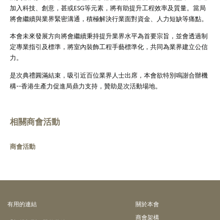
加入科技、創意，甚或ESG等元素，將有助提升工程效率及質量。當局
將會繼續與業界緊密溝通，積極解決行業面對資金、人力短缺等痛點。
本會未來發展方向將會繼續秉持提升業界水平為首要宗旨，並會透過制
定專業指引及標準，將室內裝飾工程手藝標準化，共同為業界建立公信
力。
是次典禮圓滿結束，吸引近百位業界人士出席，本會欲特別鳴謝合辦機
構--香港生產力促進局鼎力支持，贊助是次活動場地。
相關商會活動
商會活動
有⽤的連結
關於本會
商會架構