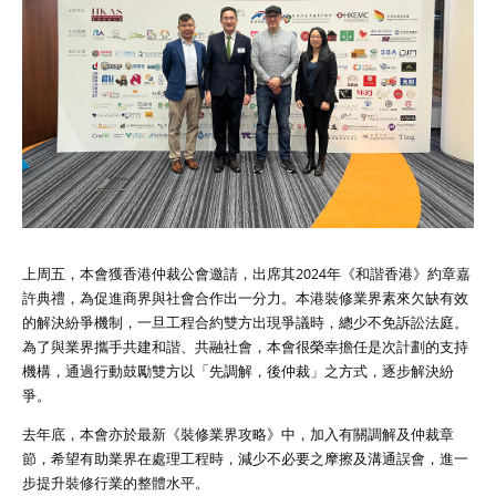
上周五，本會獲香港仲裁公會邀請，出席其2024年《和諧香港》約章嘉
許典禮，為促進商界與社會合作出一分力。本港裝修業界素來欠缺有效
的解決紛爭機制，一旦工程合約雙方出現爭議時，總少不免訴訟法庭。
為了與業界攜手共建和諧、共融社會，本會很榮幸擔任是次計劃的支持
機構，通過行動鼓勵雙方以「先調解，後仲裁」之方式，逐步解決紛
爭。
去年底，本會亦於最新《裝修業界攻略》中，加入有關調解及仲裁章
節，希望有助業界在處理工程時，減少不必要之摩擦及溝通誤會，進一
步提升裝修行業的整體水平。