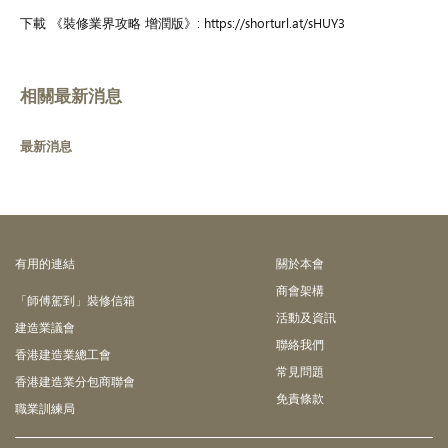
下載 《裝修業界攻略 增潤版》: https://shorturl.at/sHUY3
相關最新消息
最新消息
有⽤的連結
關於本會
商會架構
「師傅駕到」裝修信箱
活動及資訊
建造業議會
聯絡我們
香港建造業總工會
常見問題
香港建造業分包商聯會
免責條款
職業訓練局