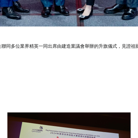
生聯同多位業界精英一同出席由建造業議會舉辦的升旗儀式，見證祖