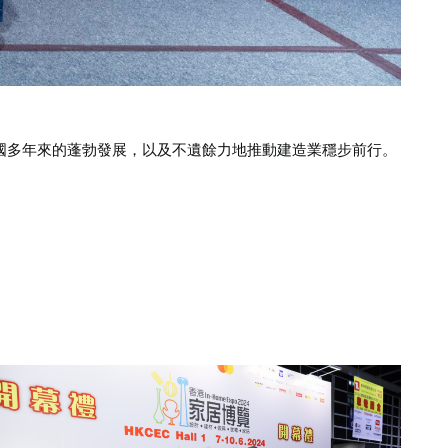
國多年來的蓬勃發展，以及不遺餘力地推動建造業穩步前行。