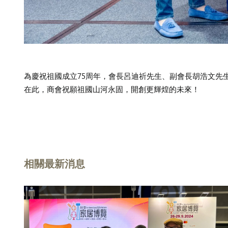
為慶祝祖國成立75周年，會長呂迪祈先生、副會長胡浩文先
在此，商會祝願祖國山河永固，開創更輝煌的未來！
相關最新消息