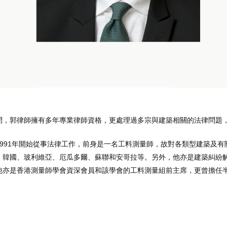
問，郭律師擁有多年專業律師資格，更處理過多宗與建築相關的法律問題
991年開始從事法律工作，前身是一名工料測量師，故對各類型建築及
、韓國、玻利維亞、厄瓜多爾、蘇聯和安哥拉等。另外，他亦是建築糾紛
是香港測量師學會資深會員和該學會的工料測量組前主席，更曾擔任半島扶輪社