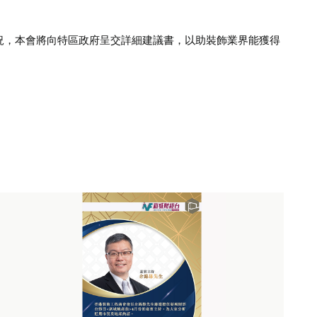
況，本會將向特區政府呈交詳細建議書，以助裝飾業界能獲得