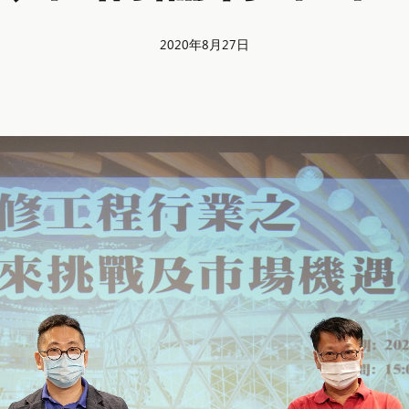
2020年8月27日