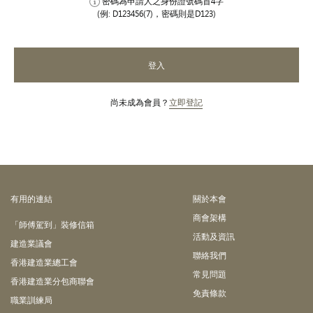
密碼為申請人之身份證號碼首4字
(例: D123456(7)，密碼則是D123)
登入
尚未成為會員？
立即登記
有⽤的連結
關於本會
商會架構
「師傅駕到」裝修信箱
活動及資訊
建造業議會
聯絡我們
香港建造業總工會
常見問題
香港建造業分包商聯會
免責條款
職業訓練局