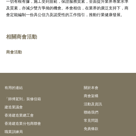
一切有根有據，施工受到規範，保證服務質素，全面提升業界專業水準
及質素，亦減少雙方爭拗的機會。本會相信，在業界的廣泛支持下，商
會定能編制一份具公信力及認受性的工作指引，推動行業健康發展。
相關商會活動
商會活動
有⽤的連結
關於本會
商會架構
「師傅駕到」裝修信箱
活動及資訊
建造業議會
聯絡我們
香港建造業總工會
常見問題
香港建造業分包商聯會
免責條款
職業訓練局