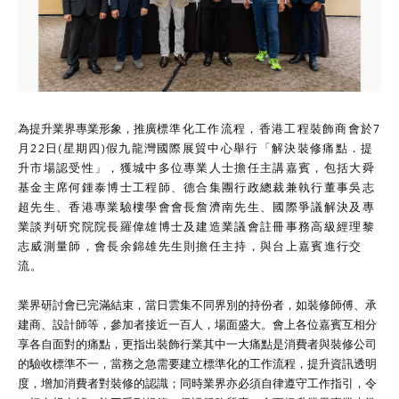
為提升業界專業形象，推廣
標準化
工作流程，香港工程裝飾商會於7
月22日(星期四)假九龍灣國際展貿中心舉行「解決裝修痛點．提
升市場認受性」，獲城中多位專業人士擔任主講嘉賓，包括大舜
基金主席何鍾泰博士工程師、德合集團行政總裁兼執行董事吳志
超先生、香港專業驗樓學會會長詹濟南先生、國際爭議解決及專
業談判研究院院長羅偉雄博士及建造業議會註冊事務高級經理黎
志威測量師，會長余錦雄先生則擔任主持，與台上嘉賓進行交
流。
業界研討會已完滿結束，當日雲集不同界別的持份者，如裝修師傅、承
建商、設計師等，參加者接近一百人，場面盛大。會上各位嘉賓互相分
享各自面對的痛點，更指出裝飾行業其中一大痛點是消費者與裝修公司
的驗收標準不一，當務之急需要建立標準化的工作流程，提升資訊透明
度，增加消費者對裝修的認識；同時業界亦必須自律遵守工作指引，令