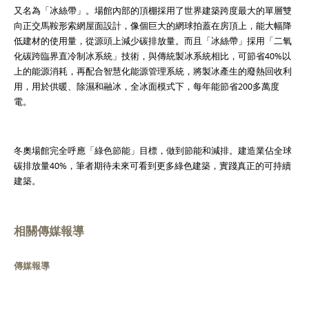
又名為「冰絲帶」。場館內部的頂棚採用了世界建築跨度最大的單層雙
向正交馬鞍形索網屋面設計，像個巨大的網球拍蓋在房頂上，能大幅降
低建材的使用量，從源頭上減少碳排放量。而且「冰絲帶」採用「二氧
化碳跨臨界直冷制冰系統」技術，與傳統製冰系統相比，可節省40%以
上的能源消耗，再配合智慧化能源管理系統，將製冰產生的廢熱回收利
用，用於供暖、除濕和融冰，全冰面模式下，每年能節省200多萬度
電。
冬奧場館完全呼應「綠色節能」目標，做到節能和減排。建造業佔全球
碳排放量40%，筆者期待未來可看到更多綠色建築，實踐真正的可持續
建築。
相關傳媒報導
傳媒報導