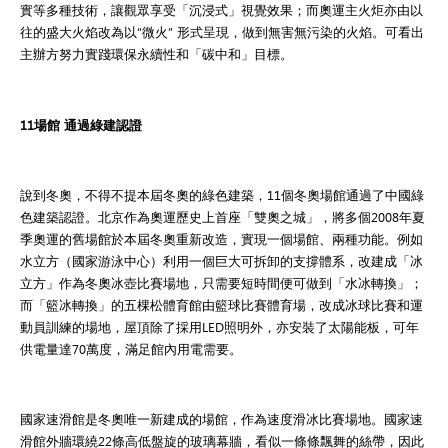
實等多種技術，讓觀眾享受「沉浸式」視覺效果；而奧運主火炬亦由以
往的盛大火焰改為以“微火” 形式呈現，做到無害無污染的火焰。可看出
主辦方努力實踐環保永續性和「碳中和」目標。
11場館 通過綠建認證
說到冬奧，不得不提本屆冬奧的綠色建築，11個冬奧場館通過了中國綠
色建築認證。北京作為奧運歷史上首座「雙奧之城」，將多個2008年夏
季奧運的舊場館於本屆冬奧重新改造，實現一個場館、兩種功能。例如
水立方（國家游泳中心）利用一個巨大可拆卸的支撐體系，改建成「冰
立方」作為冬奧冰壺比賽場地，只需要短時間便可做到「水冰轉換」；
而「籃冰轉換」的五棵松體育館由籃球比賽體育場，改成冰球比賽和運
動員訓練的場地，屋頂除了採用LED照明外，亦安裝了太陽能板，可年
供電量達70萬度，滿足館內用電需要。
國家速滑館是冬奧唯一新建成的場館，作為速度滑冰比賽場地。國家速
滑館外牆環繞22條高低盤旋的玻璃幕牆，看似一條條飄舞的絲帶，因此