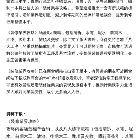
量管理水平，推動行業之可持續發展」項目，與一眾專業機構合作，編
制一本具公信力的「裝修業界攻略」。希望透過推出一套有所規範的標
準指引，增加業界透明度，減少裝修期間的磨擦和溝通誤會，提升裝修
行業整體水平。
《裝修業界攻略》涵蓋8大範疇，包括清拆、水電、坭水、前期木工、
油漆、後期木工、雜項及交收，除了文字版天書外，商會更特意將「八
大工序」的重點拍攝成短片，令業界人士可以易於明白，市民亦可透過
數分鐘的短片了解所有工序及基本流程，令整個裝修過程更透明化，令
施工質素更有保證。
《裝修業界攻略》已在商會網站推出電子版本，有興趣的朋友可於商會
網站下載或到商會的YouTube頻道收看影片。筆者深信裝修工程標準化
可更有效管理建造裝修從業員的表現及服務水平，推動行業競爭力並增
加大眾對同業認受性，吸引更多新人入行。
資料下載：
《裝修業界攻略》
攻略內容涵蓋標準合約，以及八大標準流程（包括清拆、水電、坭
水、前期木工、油漆、後期木工、雜項及交收）嘅行業指引，以圖