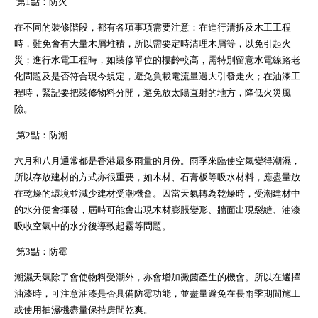
第1點：防火
在不同的裝修階段，都有各項事項需要注意：在進行清拆及木工工程
時，難免會有大量木屑堆積，所以需要定時清理木屑等，以免引起火
災；進行水電工程時，如裝修單位的樓齡較高，需特別留意水電線路老
化問題及是否符合現今規定，避免負載電流量過大引發走火；在油漆工
程時，緊記要把裝修物料分開，避免放太陽直射的地方，降低火災風
險。
第2點：防潮
六月和八月通常都是香港最多雨量的月份。雨季來臨使空氣變得潮濕，
所以存放建材的方式亦很重要，如木材、石膏板等吸水材料，應盡量放
在乾燥的環境並減少建材受潮機會。因當天氣轉為乾燥時，受潮建材中
的水分便會揮發，屆時可能會出現木材膨脹變形、牆面出現裂縫、油漆
吸收空氣中的水分後導致起霧等問題。
第3點：防霉
潮濕天氣除了會使物料受潮外，亦會增加黴菌產生的機會。所以在選擇
油漆時，可注意油漆是否具備防霉功能，並盡量避免在長雨季期間施工
或使用抽濕機盡量保持房間乾爽。