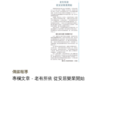
傳媒報導
專欄文章 - 老有所依 從安居樂業開始