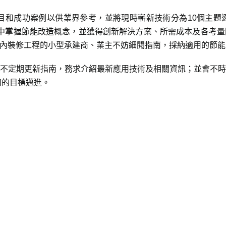
目和成功案例以供業界參考，並將現時嶄新技術分為
10
個主題
中掌握節能改造概念，並獲得創新解決方案、所需成本及各考量
內裝修工程的小型承建商、業主不妨細閱指南，採納適用的節能
不定期更新指南，務求介紹最新應用技術及相關資訊；並會不
和的目標邁進。