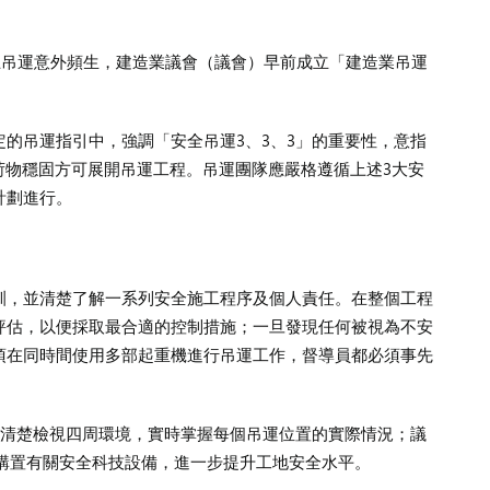
止吊運意外頻生，建造業議會（議會）早前成立「建造業吊運
的吊運指引中，強調「安全吊運3、3、3」的重要性，意指
荷物穩固方可展開吊運工程。吊運團隊應嚴格遵循上述3大安
計劃進行。
訓，並清楚了解一系列安全施工程序及個人責任。在整個工程
評估，以便採取最合適的控制措施；一旦發現任何被視為不安
須在同時間使用多部起重機進行吊運工作，督導員都必須事先
員清楚檢視四周環境，實時掌握每個吊運位置的實際情況；議
主購置有關安全科技設備，進一步提升工地安全水平。