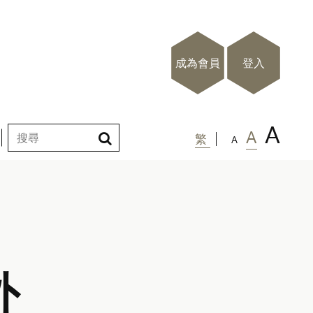
成為會員
登入
A
A
繁
A
外