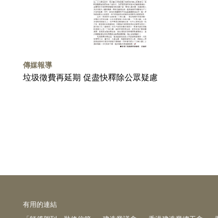
傳媒報導
垃圾徵費再延期 促盡快釋除公眾疑慮
有⽤的連結