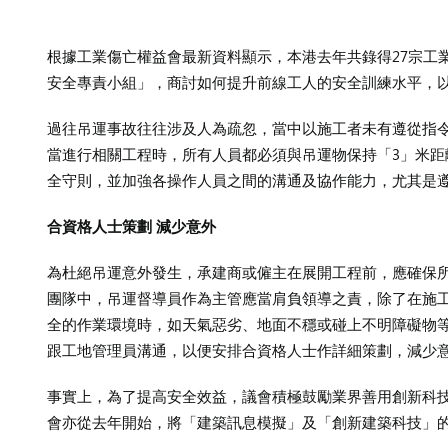
根據工業傷亡權益會最新資料顯示，本港去年共錄得27宗工
安全專責小組」，商討如何提升前線工人的安全訓練水平，
過往吊運事故往往涉及人為疏忽，當中以施工者未有遵從指令
當進行相關工程時，所有人員都必須與吊運物保持「3」米距
全守則，並加強各操作人員之間的溝通及協作能力，尤其是
合資格人士策劃 減少意外
為杜絕吊運意外發生，承建商或僱主在展開工程前，應確保
團隊中，吊運督導員作為主管應當肩負領導之責，除了在施
全的作業環境時，如天氣惡劣、地面不穩或碰上不明障礙物
跟工地管理員溝通，以便安排合資格人士作詳細策劃，減少
事實上，為了提高安全效益，議會積極鼓勵業界善用創新科技
會亦從去年開始，將「建築訊息模擬」及「創新建築科技」的