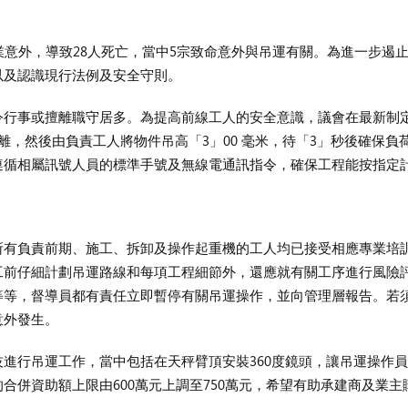
業意外，導致28人死亡，當中5宗致命意外與吊運有關。為進一步遏
以及認識現行法例及安全守則。
行事或擅離職守居多。為提高前線工人的安全意識，議會在最新制定
離，然後由負責工人將物件吊高「3」00 毫米，待「3」秒後確保負
遵循相屬訊號人員的標準手號及無線電通訊指令，確保工程能按指定
所有負責前期、施工、拆卸及操作起重機的工人均已接受相應專業培
工前仔細計劃吊運路線和每項工程細節外，還應就有關工序進行風險
等等，督導員都有責任立即暫停有關吊運操作，並向管理層報告。若
意外發生。
進行吊運工作，當中包括在天秤臂頂安裝360度鏡頭，讓吊運操作
合併資助額上限由600萬元上調至750萬元，希望有助承建商及業