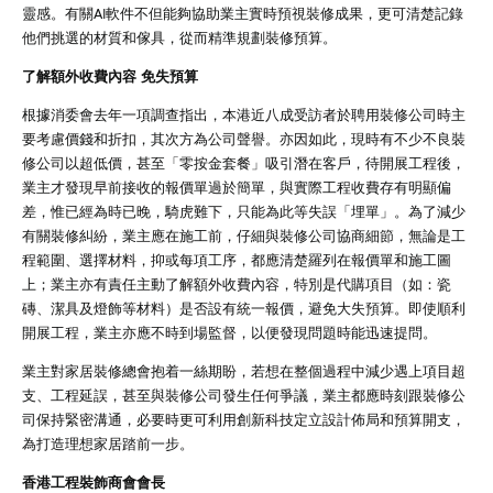
靈感。有關AI軟件不但能夠協助業主實時預視裝修成果，更可清楚記錄
他們挑選的材質和傢具，從而精準規劃裝修預算。
了解額外收費內容 免失預算
根據消委會去年一項調查指出，本港近八成受訪者於聘用裝修公司時主
要考慮價錢和折扣，其次方為公司聲譽。亦因如此，現時有不少不良裝
修公司以超低價，甚至「零按金套餐」吸引潛在客戶，待開展工程後，
業主才發現早前接收的報價單過於簡單，與實際工程收費存有明顯偏
差，惟已經為時已晚，騎虎難下，只能為此等失誤「埋單」。為了減少
有關裝修糾紛，業主應在施工前，仔細與裝修公司協商細節，無論是工
程範圍、選擇材料，抑或每項工序，都應清楚羅列在報價單和施工圖
上；業主亦有責任主動了解額外收費內容，特別是代購項目（如：瓷
磚、潔具及燈飾等材料）是否設有統一報價，避免大失預算。即使順利
開展工程，業主亦應不時到場監督，以便發現問題時能迅速提問。
業主對家居裝修總會抱着一絲期盼，若想在整個過程中減少遇上項目超
支、工程延誤，甚至與裝修公司發生任何爭議，業主都應時刻跟裝修公
司保持緊密溝通，必要時更可利用創新科技定立設計佈局和預算開支，
為打造理想家居踏前一步。
香港工程裝飾商會會長