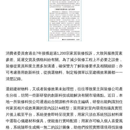
消費者委員會過去7年接獲超過1,200宗家居裝修投訴，大致與服務質素
參差、延遲交貨及價格糾紛有關。為了減少裝修工程上不必要之誤會，
裝修從業員和業主應多加溝通，確保雙方了解裝修要求及相關細節；亦
可考慮善用創新科技，從挑選物料、制定報價單以至建構效果圖都一一
清楚記錄。
選錯建材物料，又或者裝修效果未如理想，往往導致業主與裝修公司產
生分歧，坊間一些新研發的創新科技或能解決有關市場痛點。近日，本
地一所裝修科技公司通過結合開源軟件和自主編碼，研發出能夠識別任
何家居相片或效果圖的室內設計AI模型；當用家於室內環境拍攝真實照
片後上載至平台，系統便會即時呈現實景，用家只須在系統預設材料庫
中選取心儀建材和傢具，便能進行實時配搭；用家亦可輸入個人喜愛風
格，系統隨即生成獨一無二的設計圖像，助他們按照實際環境尋找裝修