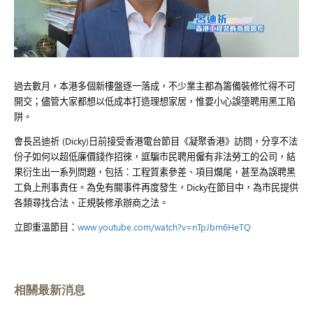
過去數月，本港多個新樓盤逐一落成，不少業主都為籌備裝修忙得不可
開交；儘管大家都想以低成本打造理想家居，惟要小心誤墮聘用黑工陷
阱。
會長呂迪祈
(Dicky)
日前接受香港電台節目《凝聚香港》訪問，分享不法
份子如何以超低廉價錢作招徠，誆騙市民聘用僱有非法勞工的公司，結
果衍生出一系列問題，包括：工程質素參差、項目爛尾，甚至為誤聘黑
工負上刑事責任。為免有關事件再度發生，
Dicky
在節目中，為市民提供
各類尋找合法、正規裝修承辦商之法。
立即重溫節目：
www.youtube.com/watch?v=nTpJbm6HeTQ
相關最新消息