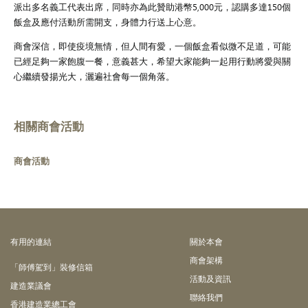
派出多名義工代表出席，同時亦為此贊助港幣5,000元，認購多達150個
飯盒及應付活動所需開支，身體力行送上心意。
商會深信，即使疫境無情，但人間有愛，一個飯盒看似微不足道，可能
已經足夠一家飽腹一餐，意義甚大，希望大家能夠一起用行動將愛與關
心繼續發揚光大，灑遍社會每一個角落。
相關商會活動
商會活動
有⽤的連結
關於本會
商會架構
「師傅駕到」裝修信箱
活動及資訊
建造業議會
聯絡我們
香港建造業總工會