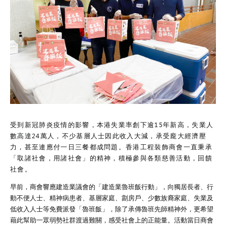
受到新冠肺炎疫情的影響，本港失業率創下逾
15
年新高，失業人
數高達
24
萬人，不少基層人士因此收入大減，承受龐大經濟壓
力，甚至連應付一日三餐都成問題。香港工程裝飾商會一直秉承
「取諸社會，用諸社會」的精神，積極參與各類慈善活動，回饋
社會。
早前，商會響應建造業議會的「建造業魯班飯行動」，向獨居長者、行
動不便人士、精神病患者、基層家庭、劏房戶、少數族裔家庭、失業及
低收入人士等免費派發「魯班飯」，除了承傳魯班先師精神外，更希望
藉此幫助一眾弱勢社群渡過難關，感受社會上的正能量。活動當日商會