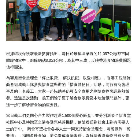
根據環境保護署最新數據指出，每日於堆填區棄置的11,057公噸都市固
體廢物當中，廚餘約佔3,353公噸，為其中三成，反映香港食物浪費問題
值得關注。
為響應惜食堂理念「停止浪費、 解決飢餓、以愛相連」，香港工程裝飾
商會組成義工隊參與惜食堂舉辦的「惜食體驗日」活動，同行有商會理
事及約十名義工，大家一起協助將仍可安全食用之剩餘食物烹調為熱飯
餐。透過是次活動，義工們除了更了解食物浪費及本地飢餓問題外，更
進一步了解珍惜食物的重要性。
當日義工們更同心合力製作超過1,600個愛心飯盒，並分別派發至惜食堂
社區中心及轉贈至全港各受惠慈善機構，使飯餐送到社會上到有需要人
士的手中。 商會寄望社會各界人士一同支持惜食堂理念，每餐做到「餐
餐清」，捐贈多餘食物，避免造成食物浪費，為解決香港食物浪費及飢