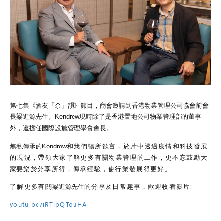
第七集《酒友「余」韻》節目，商會邀請到香港物業管理公司協會前會
長梁進源先生。Kendrew現時除了是香港置地公司物業管理部的董事
外，還擔任國際設施管理學會會長。
無私傳承的Kendrew
和我們暢所欲言，
於片中透過疫情和科技發展
的現況，帶領大家了解更多有關物業管理的工作，更不忘鼓勵
大
家
要樂於分享所得，傳承經
驗，使行業發展得更好。
了解更多有關
的分享及日常趣事，歡迎收看影片:
梁進源先生
youtu.be/iRTipQTouHA