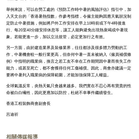
舉例來說，可以在勞工處的《預防工作時中暑的風險評估》指引中，加
入天文台的「香港暑熱指數」作參考指標，令僱主能夠因應天氣狀況制
定防止中暑措施，例如將戶外工作安排在早上10時前或下午4時後進
行、每20至40分鐘安排休息等，讓工人能夠避免出現熱衰竭或中暑現
象。若能更進一步，加以立法規管，必定更加行之有效。
另一方面，由於建造業界及裝修業界，往往都涉及很多體力勞動的工
作，中暑機會較一般行業更高，但奈何中暑一直未被納入《僱員補償條
例》中指明的職業病，換言之若工友不幸在工作期間因中暑而喪失工作
能力，或甚至死亡，都不會獲得任何工傷補償。因此，商會亦建議一定
要將中暑列入職業病的保障範圍，才能加強保障工人權益。
全球氣溫反常，炎熱天氣只會越來越多。我們實在不忍心再有寶貴的性
命被白白犧牲，因此更應加以防控，杜絕不幸事件繼續發生。
香港工程裝飾商會副會長
呂迪祈
相關傳媒報導