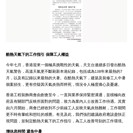
酷熱天氣下的工作指引 保障工人權益
今年七月，香港迎來一個極具挑戰性的天氣，天文台連續多日發出酷熱
天氣警告，高溫天氣更不斷刷新本港紀錄，包括成為138年來最熱的7
月，以及有記錄以來最熱的大暑。在酷熱天氣下，建築及裝修工人中暑
個案頻生，更有些疑因天氣炎熱而猝死，情況令人極度痛心及憂慮。
香港工程裝飾商會由創會至今，一直與業界保持緊密溝通，並積極向政
府及有關部門反映所面對的問題，致力為業內人士改善工作待遇。其實
由六月開始，商會已經收到不少前線工人反映天氣炎熱難耐，工作期間
更不時有暈眩和想吐的感覺。有見及此，我們強烈建議政府應該盡快正
視問題，並制定酷熱天氣下的工作指引，為工人改善苛刻的工作環境。
增休息時間 避免中暑