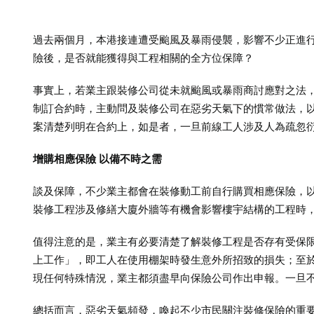
過去兩個月，本港接連遭受颱風及暴雨侵襲，影響不少正進
險後，是否就能獲得與工程相關的全方位保障？
事實上，若業主跟裝修公司從未就颱風或暴雨商討應對之法
制訂合約時，主動問及裝修公司在惡劣天氣下的慣常做法，
案清楚列明在合約上，如是者，一旦前線工人涉及人為疏忽
增購相應保險 以備不時之需
談及保障，不少業主都會在裝修動工前自行購買相應保險，
裝修工程涉及修繕大廈外牆等有機會影響樓宇結構的工程時
值得注意的是，業主有必要清楚了解裝修工程是否存有受保
上工作」，即工人在使用棚架時發生意外所招致的損失；至
現任何特殊情況，業主都須盡早向保險公司作出申報。一旦
總括而言，惡劣天氣頻發，喚起不少市民關注裝修保險的重