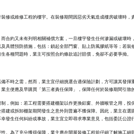
行裝修或維修工程的樓宇。在裝修期間因惡劣天氣造成樓房破壞時，
，而合約又未有列明相關補償方案，一旦樓宇發生任何滲漏或破壞時
以及具體預防措施，包括：鎖起全部門窗、貼上防風膠紙等等；若裝
衍生各種問題時，業主可按照合約條款追討賠償，免卻不必要爭拗。
以備不時之需，然而，業主宜仔細挑選合適保險計劃，方可讓其發揮
，業主便應及早購買「第三者責任保障」，保障任何於裝修期間引致
限制，例如：若工程需要搭建棚架以作更換鋁窗、外牆喉管之用，投
於搭建或拆卸棚架期間發生之意外則普遍不獲保障。因此，業主在選
不幸發生任何糾紛或事故，業主宜立即尋求專業意見，包括委託公證
要性。為了充分獲得保障，業主應在開展裝修工程前仔細了解施工細