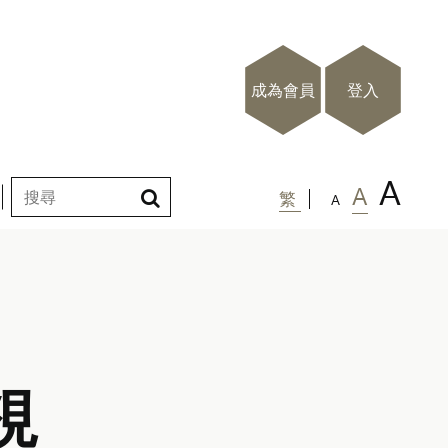
成為會員
登入
A
A
繁
A
視