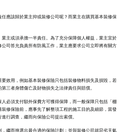
責任應該歸於業主抑或裝修公司呢？而業主在購買基本裝修保
，業主或須承擔一半責任。為了充分保障個人權益，業主宜於
修公司答允負責所有防風工作，業主應要求公司立即將有關方
重要效用，例如基本裝修保險只包括裝修物料損失及損毀，若
的第三者身體傷亡及財物損失之法律責任與賠償。
保人必須支付額外保費方可獲得保障，而一般保障只包括「棚
購裝修保險前，應事先了解整項工程的施工目的及細節，當發
行進行調查，繼而向保險公司提出索償。
則，繼而挑選出最合適的保險計劃；並與裝修公司就惡劣天氣