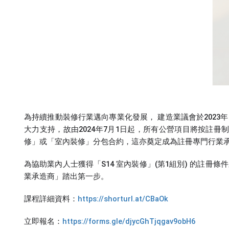
為持續推動裝修行業邁向專業化發展， 建造業議會於2023
大力支持，故由2024年7月1日起，所有公營項目將按註冊
修」或「室內裝修」分包合約，這亦奠定成為註冊專門行業
為協助業內人士獲得「S14 室內裝修」(第1組別) 的註冊條
業承造商」踏出第一步。
課程詳細資料：
https://shorturl.at/CBaOk
立即報名：
https://forms.gle/djycGhTjqgav9obH6