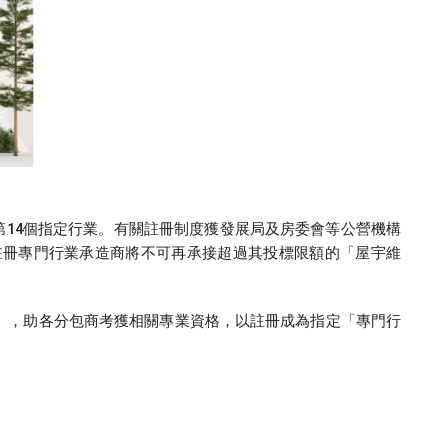
及第14個指定行業。有關註冊制度獲發展局及房委會等公營機構
 的註冊專門行業承造商將不可再承接超過其投標限額的「屋宇維
」，助各分包商考獲相關專業資格，以註冊成為指定「專門行