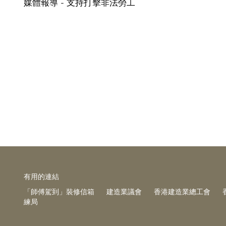
媒體報導 - 支持打擊非法勞工
有⽤的連結
「師傅駕到」裝修信箱
建造業議會
香港建造業總工會
練局