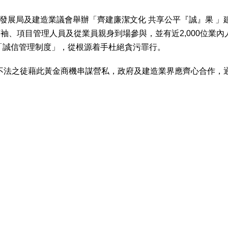
發展局及建造業議會舉辦「齊建廉潔文化 共享公平『誠』果 」
袖、項目管理人員及從業員親身到場參與，並有近2,000位業
施「誠信管理制度」，從根源着手杜絕貪污罪行。
為免不法之徒藉此黃金商機串謀營私，政府及建造業界應齊心合作