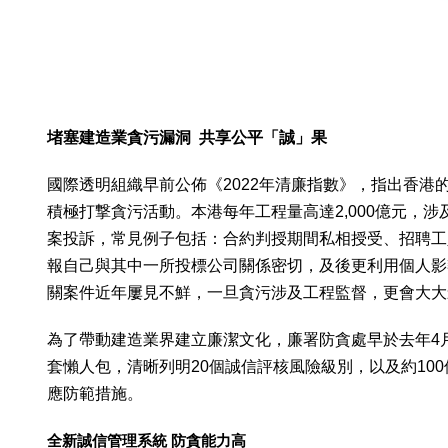
堵塞建造業貪污漏洞 共享公平「誠」果
國際透明組織早前公佈《2022年清廉指數》，指出香港
積極打撃貪污活動。本港每年工程量高達2,000億元，
案投訴，常見例子包括：合約判授期間私相授受、招聘工
報自己與其中一所投標公司關係密切，及後更利用個人影響
關案件近年屢見不鮮，一旦貪污涉及工程監督，更會大大
為了帶動建造業界建立廉潔文化，廉署防貪處早於去年4
套懶人包，清晰列明20個誠信評核風險級別，以及約1
應防範措施。
全新誠信管理系統 防貪能力高