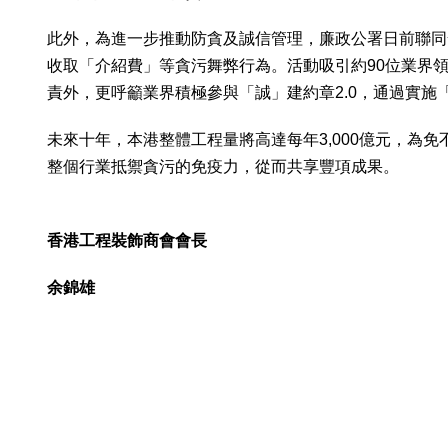
此外，為進一步推動防貪及誠信管理，廉政公署日前聯同
收取「介紹費」等貪污舞弊行為。活動吸引約90位業界領
責外，更呼籲業界積極參與「誠」建約章2.0，通過實
未來十年，本港整體工程量將高達每年3,000億元，
整個行業抵禦貪污的免疫力，從而共享豐項成果。
香港工程裝飾商會會長
余錦雄