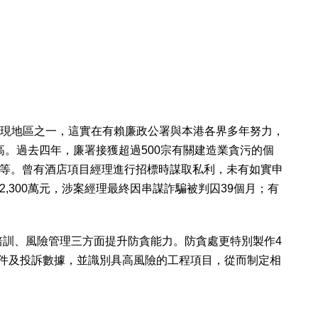
佳表現地區之一，這實在有賴廉政公署與本港各界多年努力，
高。過去四年，廉署接獲超過500宗有關建造業貪污的個
等。曾有酒店項目經理進行招標時謀取私利，未有如實申
300萬元，涉案經理最終因串謀詐騙被判囚39個月；有
培訓、風險管理三方面提升防貪能力。防貪處更特別製作4
案件及投訴數據，並識別具高風險的工程項目，從而制定相